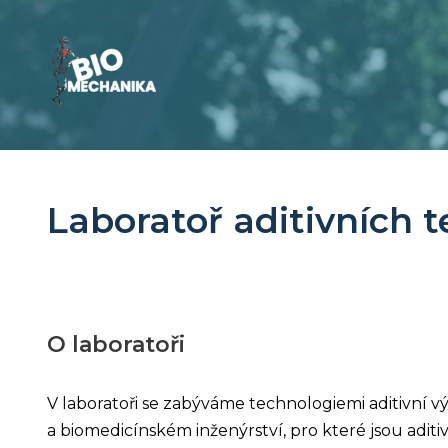
Laboratoř aditivních t
O laboratoři
V laboratoři se zabýváme technologiemi aditivní výr
a biomedicínském inženýrství, pro které jsou adi