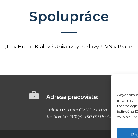
Spolupráce
r.o, LF v Hradci Králové Univerzity Karlovy; ÚVN v Praze
Abychom pos
Adresa pracoviště:
informacím 
technologie
Fakulta strojní ČVUT v Praze
jedinečná I
Technická 1902/4, 160 00 Praha 6
ovlivnit urč
Př