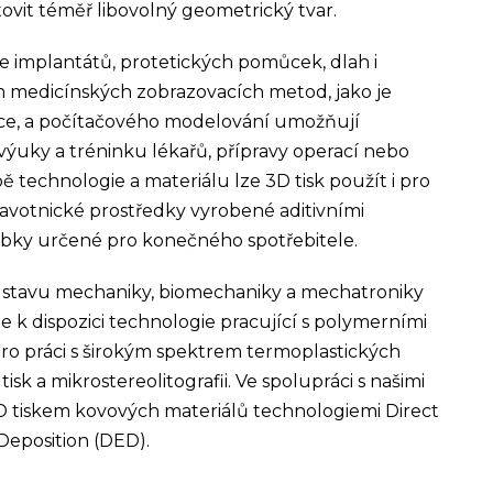
vit téměř libovolný geometrický tvar.
je implantátů, protetických pomůcek, dlah i
m medicínských zobrazovacích metod, jako je
ce, a počítačového modelování umožňují
ýuky a tréninku lékařů, přípravy operací nebo
 technologie a materiálu lze 3D tisk použít i pro
dravotnické prostředky vyrobené aditivními
robky určené pro konečného spotřebitele.
a Ústavu mechaniky, biomechaniky a mechatroniky
e k dispozici technologie pracující s polymerními
pro práci s širokým spektrem termoplastických
sk a mikrostereolitografii. Ve spolupráci s našimi
D tiskem kovových materiálů technologiemi Direct
Deposition (DED).