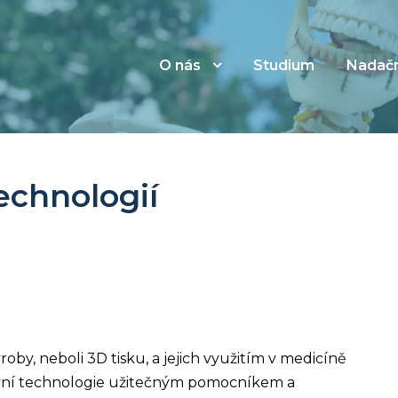
O nás
Studium
Nadačn
echnologií
oby, neboli 3D tisku, a jejich využitím v medicíně
tivní technologie užitečným pomocníkem a