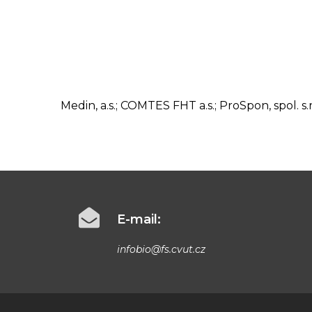
Medin, a.s.; COMTES FHT a.s.; ProSpon, spol. s.
E-mail:
infobio@fs.cvut.cz