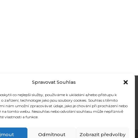
Spravovat Souhlas
kytli co nejlepší služby, používáme k ukládání a/nebo přístupu k
LinkedIn
o zařízení, technologie jako jsou soubory cookies. Souhlas s těmito
mi nám umožní zpracovávat údaje, jako je chování při procházení nebo
Více informací
D na tomto webu. Nesouhlas nebo odvolání souhlasu může nepříznivě
ité vlastnosti a funkce.
íjmout
Odmítnout
Zobrazit předvolby