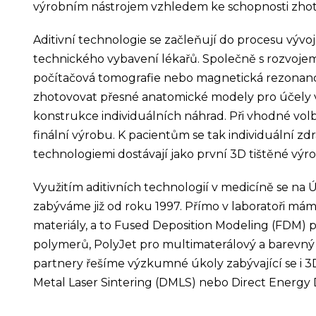
výrobním nástrojem vzhledem ke schopnosti zhoto
Aditivní technologie se začleňují do procesu vývo
technického vybavení lékařů. Společně s rozvoje
počítačová tomografie nebo magnetická rezonan
zhotovovat přesné anatomické modely pro účely v
konstrukce individuálních náhrad. Při vhodné volbě
finální výrobu. K pacientům se tak individuální z
technologiemi dostávají jako první 3D tištěné vý
Využitím aditivních technologií v medicíně se n
zabýváme již od roku 1997. Přímo v laboratoři mám
materiály, a to Fused Deposition Modeling (FDM) 
polymerů, PolyJet pro multimaterálový a barevný ti
partnery řešíme výzkumné úkoly zabývající se i 3
Metal Laser Sintering (DMLS) nebo Direct Energy 